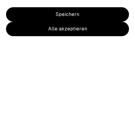
Speichern
Alle akzeptieren
Item
1
of
2
Item
1
Wappen Zip Hoody Herren Rücken
of
farbig
2
40,50 €
inkl. MwSt.
Ursprünglich
45,00 €
10 % Rabatt durch heimat.fan